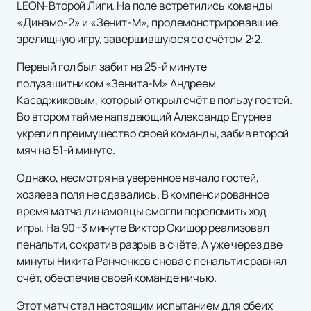
LEON-Второй Лиги. На поле встретились команды
«Динамо-2» и «Зенит-М», продемонстрировавшие
зрелищную игру, завершившуюся со счётом 2:2.
Первый гол был забит на 25-й минуте
полузащитником «Зенита-М» Андреем
Касаджиковым, который открыл счёт в пользу гостей.
Во втором тайме нападающий Александр Егурнев
укрепил преимущество своей команды, забив второй
мяч на 51-й минуте.
Однако, несмотря на уверенное начало гостей,
хозяева поля не сдавались. В компенсированное
время матча динамовцы смогли переломить ход
игры. На 90+3 минуте Виктор Окишор реализовал
пенальти, сократив разрыв в счёте. А уже через две
минуты Никита Ранченков снова с пенальти сравнял
счёт, обеспечив своей команде ничью.
Этот матч стал настоящим испытанием для обеих