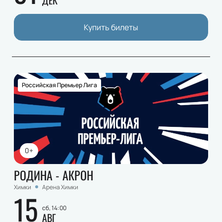
ДЕК
Купить билеты
Российская Премьер Лига
0+
РОДИНА - АКРОН
Химки
Арена Химки
15
сб, 14:00
АВГ