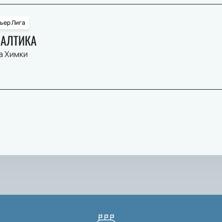
ьер Лига
БАЛТИКА
а Химки