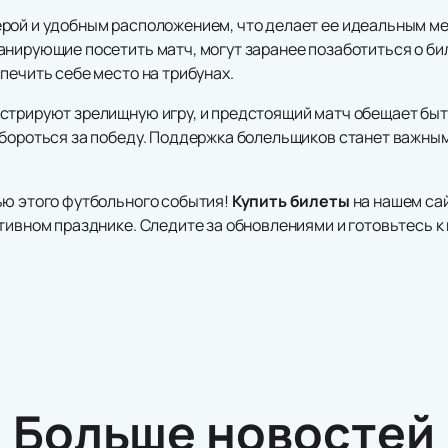
рой и удобным расположением, что делает ее идеальным м
нирующие посетить матч, могут заранее позаботиться о бил
печить себе место на трибунах.
стрируют зрелищную игру, и предстоящий матч обещает быт
 бороться за победу. Поддержка болельщиков станет важны
ью этого футбольного события!
Купить билеты
на нашем сай
ртивном празднике. Следите за обновлениями и готовьтесь 
Больше новостей