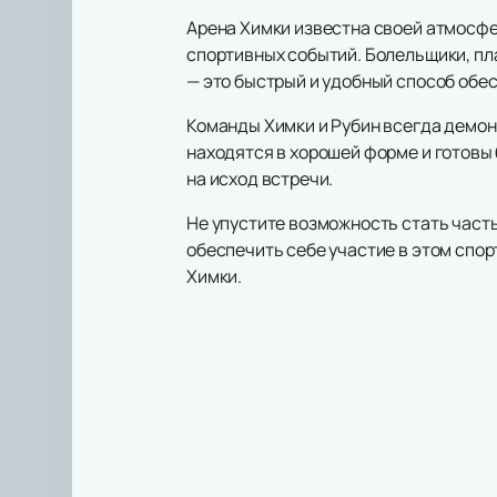
Арена Химки известна своей атмосфе
спортивных событий. Болельщики, пла
— это быстрый и удобный способ обес
Команды Химки и Рубин всегда демон
находятся в хорошей форме и готовы
на исход встречи.
Не упустите возможность стать част
обеспечить себе участие в этом спо
Химки.