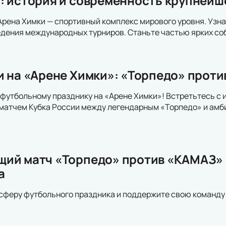
: история и современность крупнейш
Арена Химки — спортивный комплекс мирового уровня. Узна
дения международных турниров. Станьте частью ярких со
и на «Арене Химки»: «Торпедо» проти
футбольному празднику на «Арене Химки»! Встретьтесь с
атчем Кубка России между легендарным «Торпедо» и амби
ий матч «Торпедо» против «КАМАЗ» 
а
сферу футбольного праздника и поддержите свою команду