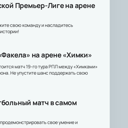
ской Премьер-Лиге на арене
жите свою команду и насладитесь
 истории!
«Факела» на арене «Химки»
тоится матч 19-го тура РПЛ между «Химками»
она. Не упустите шанс поддержать свою
тбольный матч в самом
ь продемонстрировать свое умение и