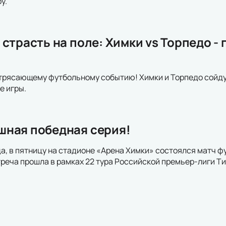
у.
страсть на поле: Химки vs Торпедо - 
трясающему футбольному событию! Химки и Торпедо сойдут
е игры.
ная победная серия!
ода, в пятницу на стадионе «Арена Химки» состоялся матч
треча прошла в рамках 22 тура Российской премьер-лиги Т