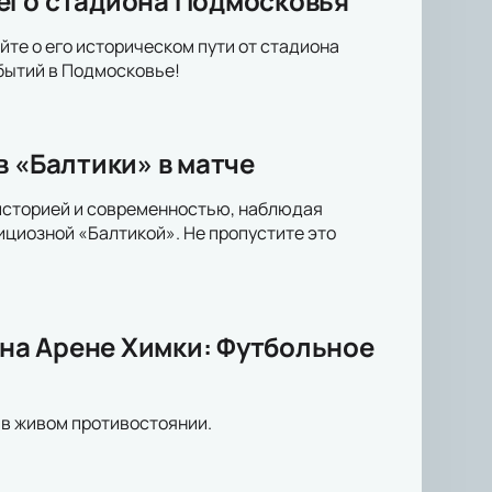
его стадиона Подмосковья
йте о его историческом пути от стадиона
бытий в Подмосковье!
в «Балтики» в матче
 историей и современностью, наблюдая
циозной «Балтикой». Не пропустите это
на Арене Химки: Футбольное
 в живом противостоянии.