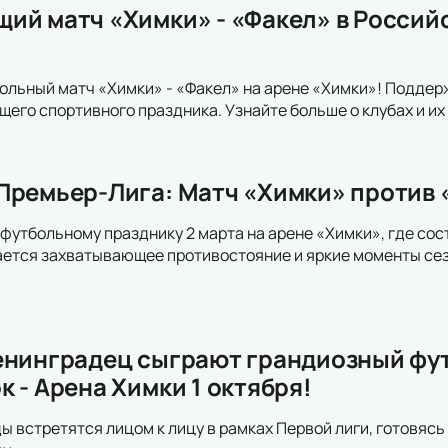
ий матч «Химки» - «Факел» в Россий
ольный матч «Химки» - «Факел» на арене «Химки»! Поддер
его спортивного праздника. Узнайте больше о клубах и их
Премьер-Лига: Матч «Химки» против 
футбольному празднику 2 марта на арене «Химки», где сос
ется захватывающее противостояние и яркие моменты сез
енинградец сыграют грандиозный фу
 - Арена Химки 1 октября!
 встретятся лицом к лицу в рамках Первой лиги, готовяс