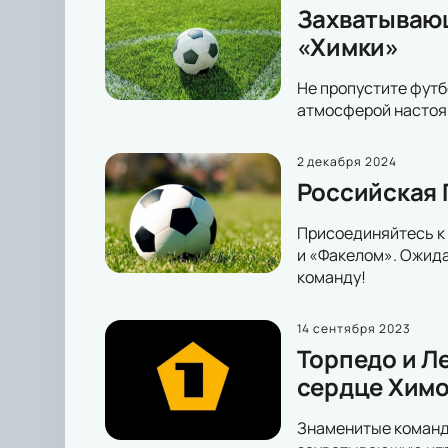
Захватывающ
«Химки»
Не пропустите футб
атмосферой настоящ
2 декабря 2024
Российская 
Присоединяйтесь к 
и «Факелом». Ожида
команду!
14 сентября 2023
Торпедо и Л
сердце Химок
Знаменитые команды