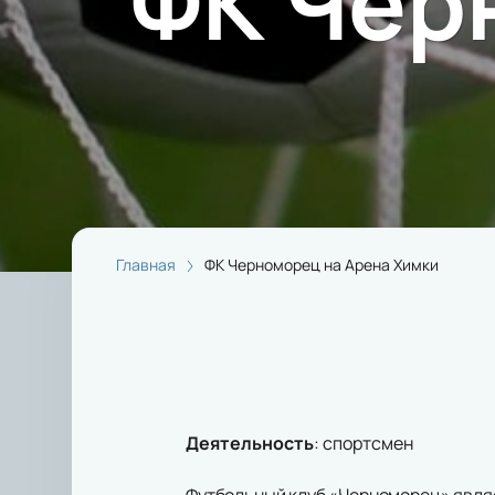
ФК Чер
Главная
ФК Черноморец на Арена Химки
Деятельность
:
спортсмен
Футбольный клуб «Черноморец» являе