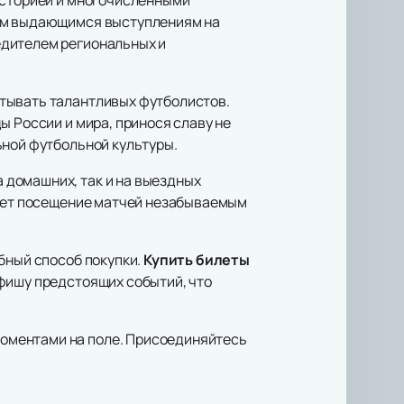
оим выдающимся выступлениям на
едителем региональных и
итывать талантливых футболистов.
ы России и мира, принося славу не
ьной футбольной культуры.
 домашних, так и на выездных
лает посещение матчей незабываемым
бный способ покупки.
Купить билеты
афишу предстоящих событий, что
оментами на поле. Присоединяйтесь