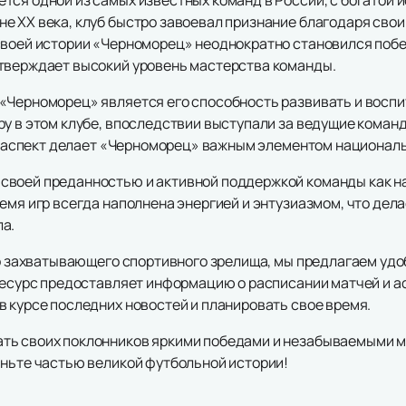
не XX века, клуб быстро завоевал признание благодаря св
своей истории «Черноморец» неоднократно становился поб
тверждает высокий уровень мастерства команды.
«Черноморец» является его способность развивать и восп
у в этом клубе, впоследствии выступали за ведущие команд
тот аспект делает «Черноморец» важным элементом национал
воей преданностью и активной поддержкой команды как на
ремя игр всегда наполнена энергией и энтузиазмом, что де
а.
го захватывающего спортивного зрелища, мы предлагаем удо
 ресурс предоставляет информацию о расписании матчей и 
в курсе последних новостей и планировать свое время.
ть своих поклонников яркими победами и незабываемыми м
аньте частью великой футбольной истории!