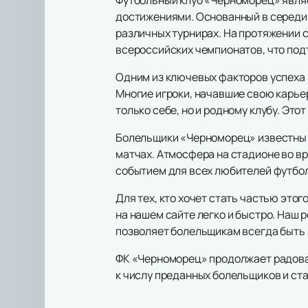
достижениями. Основанный в середи
различных турнирах. На протяжении 
всероссийских чемпионатов, что под
Одним из ключевых факторов успеха 
Многие игроки, начавшие свою карьер
только себе, но и родному клубу. Э
Болельщики «Черноморец» известны с
матчах. Атмосфера на стадионе во в
событием для всех любителей футбол
Для тех, кто хочет стать частью это
на нашем сайте легко и быстро. Наш
позволяет болельщикам всегда быть 
ФК «Черноморец» продолжает радова
к числу преданных болельщиков и ст