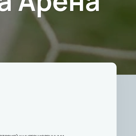
а Арена
 историей и многочисленными