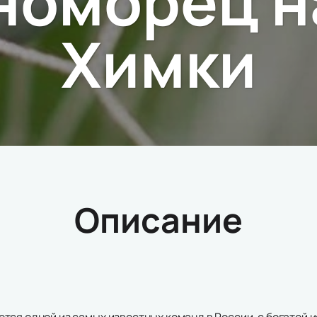
номорец н
Химки
Описание
тся одной из самых известных команд в России, с богатой