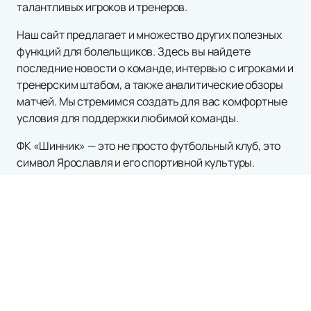
талантливых игроков и тренеров.
Наш сайт предлагает и множество других полезных
функций для болельщиков. Здесь вы найдете
последние новости о команде, интервью с игроками и
тренерским штабом, а также аналитические обзоры
матчей. Мы стремимся создать для вас комфортные
условия для поддержки любимой команды.
ФК «Шинник» — это не просто футбольный клуб, это
символ Ярославля и его спортивной культуры.
Присоединяйтесь к тысячам болельщиков, которые
поддерживают команду на каждом матче. Следите за
новостями, расписанием и афишей на нашем сайте и
будьте в курсе всех событий, связанных с ФК
«Шинник». Поддержите свою команду и станьте
частью великой футбольной истории!