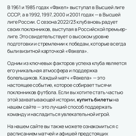
В 1961 и 1985 годах «Факел» выступал в Высшей лиге
СССР, а в 1992, 1997, 2000 и 2001 годах — в Высшей
лиге России. С сезона 2022/23 клуб вновь радует
своих поклонников, выступая в Российской премьер-
лиге. Это свидетельствует о высоком уровне
подготовки и стремлении к победам, которые всегда
были визитной карточкой «Факела».
Одним из ключевых факторов успеха клуба является
его уникальная атмосфера и поддержка
болельщиков. Каждый матч «Факела» — это
настоящее событие, которое собирает тысячи
поклонников футбола. Если вы хотите стать частью
этой захватывающей истории,
купить билеты
на
нашем сайте — это лучший способ поддержать
команду и насладиться увлекательной игрой.
На нашем сайте вы также можете ознакомиться с
расписанием матчей и афишей предстоящих