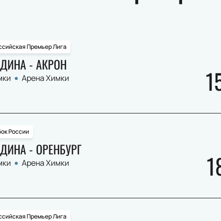
ссийская Премьер Лига
ДИНА - АКРОН
1
мки
Арена Химки
бок России
ДИНА - ОРЕНБУРГ
1
мки
Арена Химки
ссийская Премьер Лига