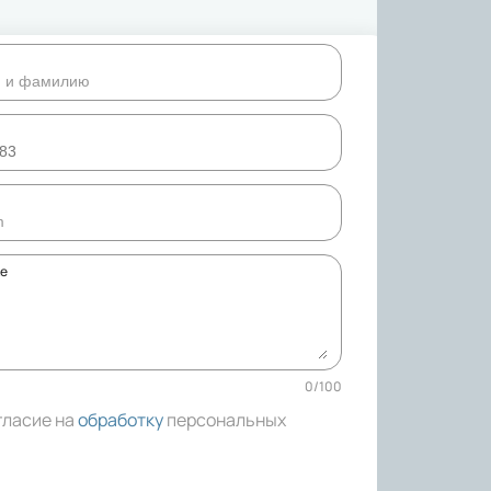
ке
0
/
100
гласие на
обработку
персональных