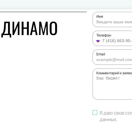
Имя
 ДИНАМО
Телефон
Email
Комментарий к заяв
Я даю свое со
данных
.