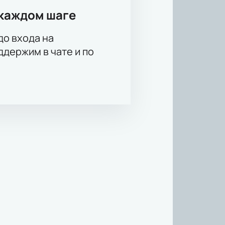
каждом шаге
до входа на
держим в чате и по