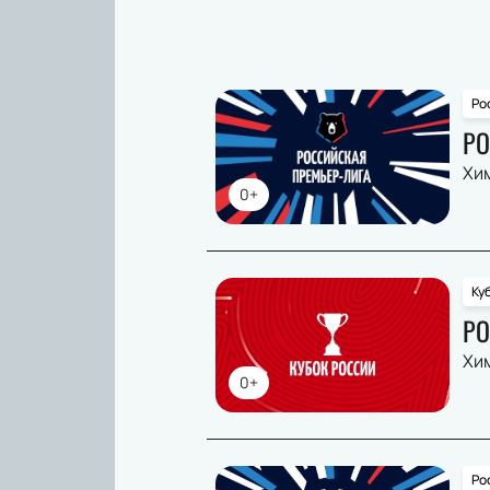
Ро
РО
Хи
0+
Ку
РО
Хи
0+
Ро