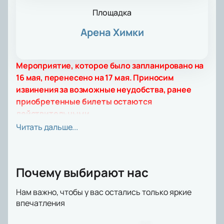
Площадка
Арена Химки
Мероприятие, которое было запланировано на
16 мая, перенесено на 17 мая. Приносим
извинения за возможные неудобства, ранее
приобретенные билеты остаются
действительными.
Дата и время матча могут измениться!
Читать дальше...
На Арене Химки состоится захватывающий матч
29-го тура Российской Премьер-Лиги, где
встретятся футбольные клубы «Химки» и «Рубин».
Почему выбирают нас
Это событие будет настоящим праздником для
всех любителей футбола, ведь обе команды
Нам важно, чтобы у вас остались только яркие
стремятся продемонстрировать свои лучшие
впечатления
качества и порадовать болельщиков яркой игрой.
Арена Химки, расположенная в одноимённом