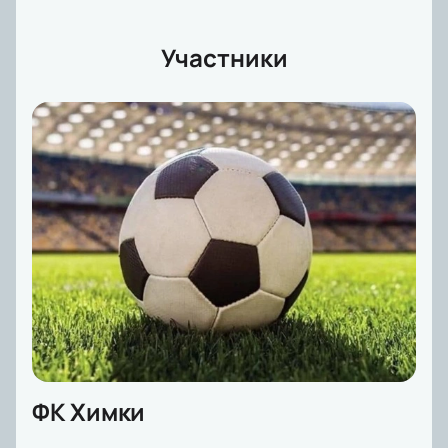
широкий выбор мест на арене, чтобы каждый
болельщик мог выбрать оптимальный вариант для
себя.
Участники
Почувствуйте атмосферу настоящего футбольного
праздника и станьте свидетелем захватывающей
борьбы на поле.
Купить билеты
на нашем сайте —
это ваш шанс окунуться в мир большого спорта и
зарядиться энергией игры. Не пропустите матч
«Химки» — «Рубин» на Арене Химки и поддержите
своих фаворитов в этом важном противостоянии!
ФК Химки