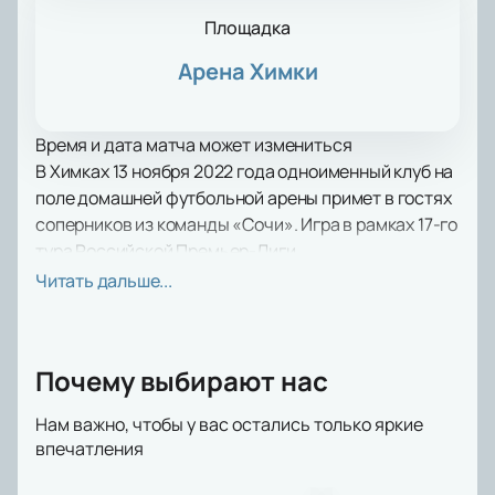
Площадка
Арена Химки
Время и дата матча может измениться
В Химках 13 ноября 2022 года одноименный клуб на
поле домашней футбольной арены примет в гостях
соперников из команды «Сочи». Игра в рамках 17-го
тура Российской Премьер-Лиги.
Подмосковный клуб «Химки» существует с 1997
Читать дальше...
года. Основой для команды стали любительские
коллективы «Новатор» и «Родина». Спустя 10 лет
выступлений в низших дивизионах, клуб впервые
Почему выбирают нас
попал в высшую лигу, но продержался там не долго.
С 2020 года химчане вновь играют в РПЛ и
Нам важно, чтобы у вас остались только яркие
показывают достойный игровой уровень. Также
впечатления
два раза игроки команды доходили до финала
Кубка России.