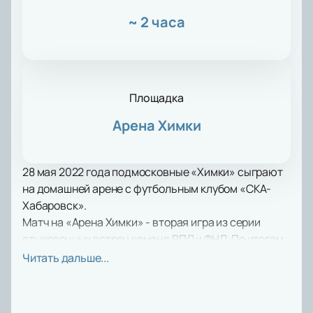
~
2 часа
Площадка
Арена Химки
28 мая 2022 года подмосковные «Химки» сыграют
на домашней арене с футбольным клубом «СКА-
Хабаровск».
Матч на «Арена Химки» - вторая игра из серии
стыковочных встреч команд РПЛ и ФНЛ. По итогам
сезона 2021/22 в ФНЛ наметились лидеры и те, кто
Читать дальше...
не вошел в двойку финалистов, но уверенно
претендовал на лидерство. В свою очередь
таблица РПЛ определила не только чемпионов, но и