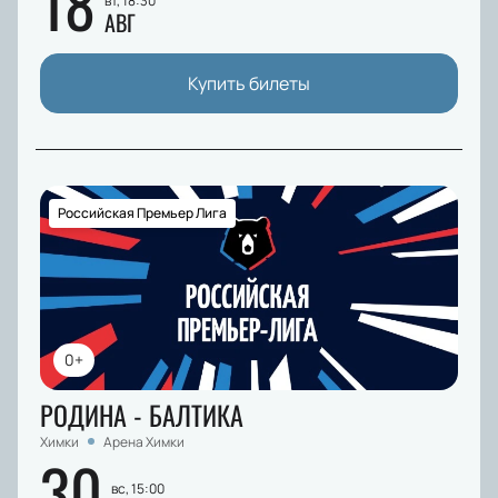
18
вт, 18:30
АВГ
Купить билеты
Российская Премьер Лига
0+
РОДИНА - БАЛТИКА
Химки
Арена Химки
30
вс, 15:00