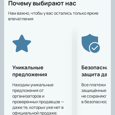
Почему выбирают нас
тех, кто оказался в списке претендентов на вылет,
заняв последние строчки.
Нам важно, чтобы у вас остались только яркие
Клуб «СКА-Хабаровск» - уверенный игрок ФНЛ,
впечатления
который по итогам сезона занял третье место в
таблице. «Химки», более-менее успешно отыграв
несколько сезонов в РПЛ, в минувшем оказались
почти «на выходе» из Премьер-лиги и вынуждены
отстаивать свои права на дальнейшее участие в
ней. Болельщиков ожидает бескомпромиссная,
напряженная игра, полная ярких и интересных
моментов, ведь оба соперника решительно
Уникальные
Безопасная 
настроены оказаться в списке сильнейших.
предложения
защита данн
Купить билеты на матч «Химки» - «СКА-Хабаровск»
вы сможете на нашем сайте. Спешите
Находим уникальные
Все платежи про
забронировать места на трибунах, пока еще есть
предложения от
защищённые шлю
свободные!
организаторов и
не сохраняются 
проверенных продавцов —
в безопасности.
даже те, которых уже нет в
официальной продаже.